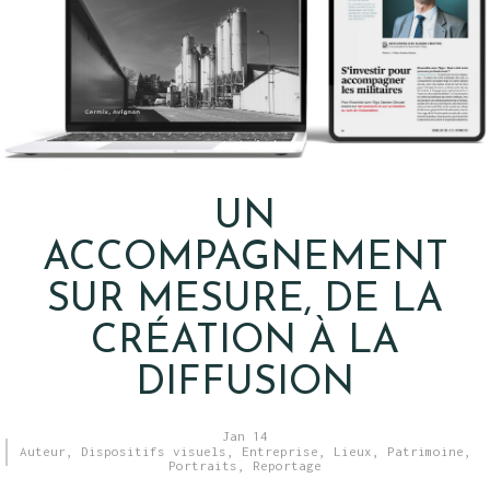
UN
ACCOMPAGNEMENT
SUR MESURE, DE LA
CRÉATION À LA
DIFFUSION
Jan 14
Auteur
,
Dispositifs visuels
,
Entreprise
,
Lieux
,
Patrimoine
,
Portraits
,
Reportage