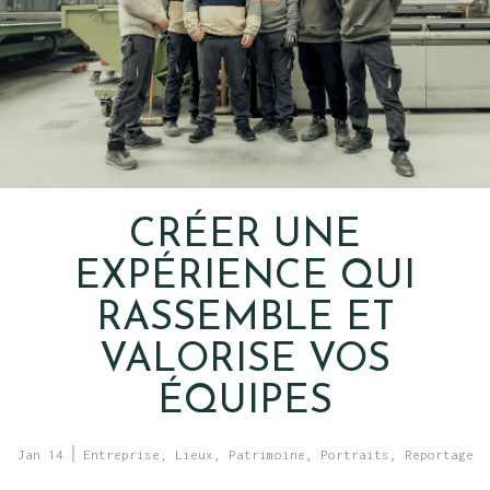
CRÉER UNE
EXPÉRIENCE QUI
RASSEMBLE ET
VALORISE VOS
ÉQUIPES
Jan 14
Entreprise
,
Lieux
,
Patrimoine
,
Portraits
,
Reportage