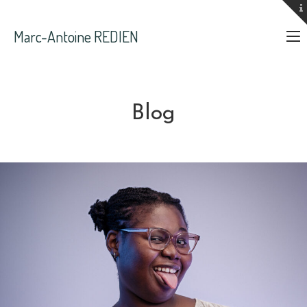
Marc-Antoine REDIEN
smile@marcantoineredien.fr
+33 6 08 26 84 52
Blog