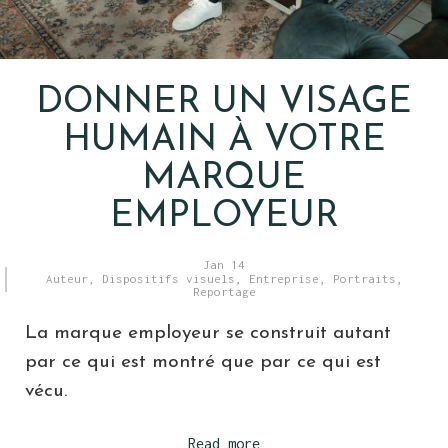
DONNER UN VISAGE
HUMAIN À VOTRE
MARQUE
EMPLOYEUR
Jan 14
Auteur
,
Dispositifs visuels
,
Entreprise
,
Portraits
,
Reportage
La marque employeur se construit autant
par ce qui est montré que par ce qui est
vécu.
Read more