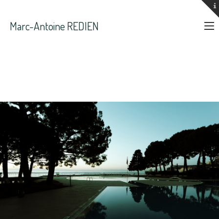
Marc-Antoine REDIEN
smile@marcantoineredien.fr
+33 6 08 26 84 52